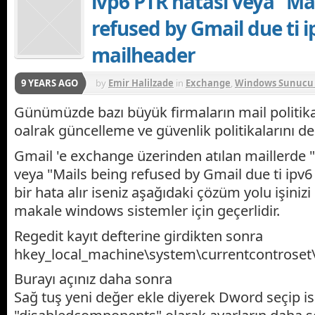
ivp6 PTR hatası veya “Ma
refused by Gmail due ti i
mailheader
9 YEARS AGO
by
Emir Halilzade
in
Exchange
,
Windows Sunucu 
Günümüzde bazı büyük firmaların mail politikal
oalrak güncelleme ve güvenlik politikalarını de
Gmail 'e exchange üzerinden atılan maillerde "
veya "Mails being refused by Gmail due ti ipv6
bir hata alır iseniz aşağıdaki çözüm yolu işinizi
makale windows sistemler için geçerlidir.
Regedit kayıt defterine girdikten sonra
hkey_local_machine\system\currentcontroset\
Burayı açınız daha sonra
Sağ tuş yeni değer ekle diyerek Dword seçip i