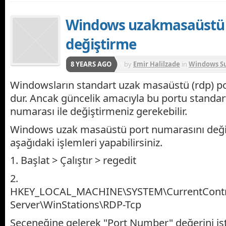
Windows uzakmasaüstü (
değiştirme
8 YEARS AGO
by
Emir Halilzade
in
Windows Su
Windowsların standart uzak masaüstü (rdp) p
dur. Ancak güncelik amacıyla bu portu standart 
numarası ile değiştirmeniz gerekebilir.
Windows uzak masaüstü port numarasını deği
aşağıdaki işlemleri yapabilirsiniz.
1. Başlat > Çalıştır > regedit
2.
HKEY_LOCAL_MACHINE\SYSTEM\CurrentContro
Server\WinStations\RDP-Tcp
Seçeneğine gelerek "Port Number" değerini ist