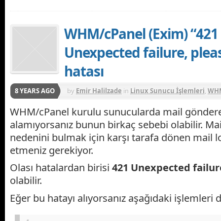
WHM/cPanel (Exim) “421
Unexpected failure, pleas
hatası
8 YEARS AGO
by
Emir Halilzade
in
Linux Sunucu İşlemleri
,
WHM
WHM/cPanel kurulu sunucularda mail göndereb
alamıyorsanız bunun birkaç sebebi olabilir. M
nedenini bulmak için karşı tarafa dönen mail l
etmeniz gerekiyor.
Olası hatalardan birisi
421 Unexpected failure
olabilir.
Eğer bu hatayı alıyorsanız aşağıdaki işlemleri d