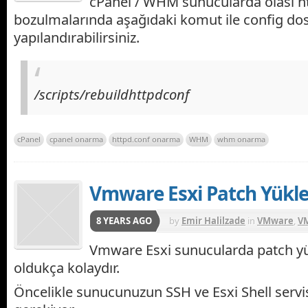
cPanel / WHM sunucularda olası h
bozulmalarında aşağıdaki komut ile config do
yapılandırabilirsiniz.
/scripts/rebuildhttpdconf
cPanel
cpanel onarma
httpd.conf onarma
WHM
whm onarma
Vmware Esxi Patch Yükl
8 YEARS AGO
by
Emir Halilzade
in
VMware
,
V
Vmware Esxi sunucularda patch y
oldukça kolaydır.
Öncelikle sunucunuzun SSH ve Esxi Shell servis