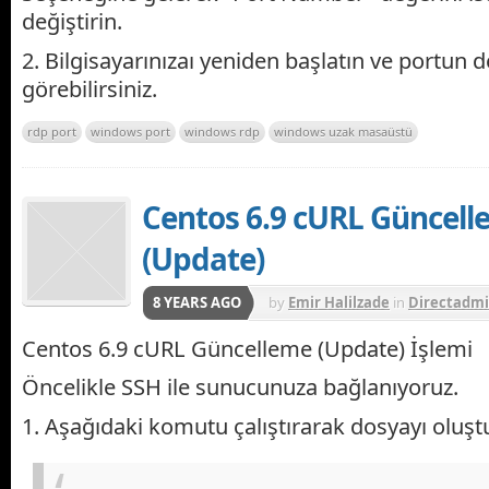
değiştirin.
2. Bilgisayarınızaı yeniden başlatın ve portun d
görebilirsiniz.
rdp port
windows port
windows rdp
windows uzak masaüstü
Centos 6.9 cURL Güncel
(Update)
8 YEARS AGO
by
Emir Halilzade
in
Directadm
Plesk
,
WHM - cPanel
Centos 6.9 cURL Güncelleme (Update) İşlemi
Öncelikle SSH ile sunucunuza bağlanıyoruz.
1. Aşağıdaki komutu çalıştırarak dosyayı oluşt