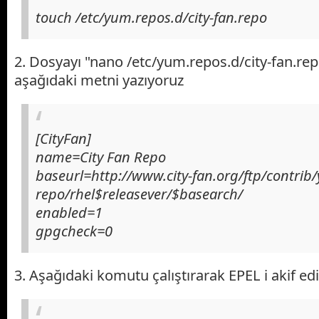
touch /etc/yum.repos.d/city-fan.repo
2. Dosyayı "nano /etc/yum.repos.d/city-fan.rep
aşağıdaki metni yazıyoruz
[CityFan]
name=City Fan Repo
baseurl=http://www.city-fan.org/ftp/contrib
repo/rhel$releasever/$basearch/
enabled=1
gpgcheck=0
3. Aşağıdaki komutu çalıştırarak EPEL i akif ed