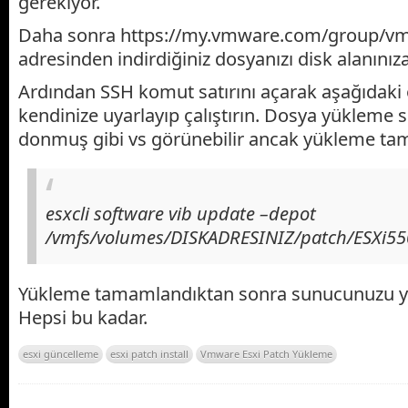
gerekiyor.
Daha sonra https://my.vmware.com/group/v
adresinden indirdiğiniz dosyanızı disk alanınıza
Ardından SSH komut satırını açarak aşağıdaki
kendinize uyarlayıp çalıştırın. Dosya yükleme 
donmuş gibi vs görünebilir ancak yükleme ta
esxcli software vib update –depot
/vmfs/volumes/DISKADRESINIZ/patch/ESXi55
Yükleme tamamlandıktan sonra sunucunuzu ye
Hepsi bu kadar.
esxi güncelleme
esxi patch install
Vmware Esxi Patch Yükleme