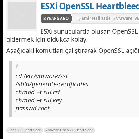
ESXi OpenSSL Heartbleed
8 YEARS AGO
by
Emir Halilzade
in
VMware
,
V
ESXi sunucularda oluşan OpenSSL 
gidermek için oldukça kolay.
Aşağıdaki komutları çalıştırarak OpenSSL açığın
cd /etc/vmware/ssl
/sbin/generate-certificates
chmod +t rui.crt
chmod +t rui.key
passwd root
OpenSSL Heartbleed
Vmware OpenSSL Heartbleed