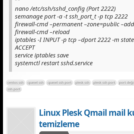
nano /etc/ssh/sshd_config (Port 2222)
semanage port -a -t ssh_port_t -p tcp 2222
firewall-cmd –permanent –zone=public –add
firewall-cmd –reload
iptables -I INPUT -p tcp –dport 2222 -m state
ACCEPT
service iptables save
systemctl restart sshd.service
centos ssh
cpanel ssh
cpanel ssh port
plesk ssh
plesk ssh port
port deği
ssh port
Linux Plesk Qmail mail 
temizleme