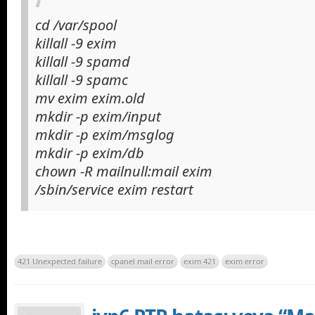
cd /var/spool
killall -9 exim
killall -9 spamd
killall -9 spamc
mv exim exim.old
mkdir -p exim/input
mkdir -p exim/msglog
mkdir -p exim/db
chown -R mailnull:mail exim
/sbin/service exim restart
421 Unexpected failure
cpanel mail error
exim 421
exim error