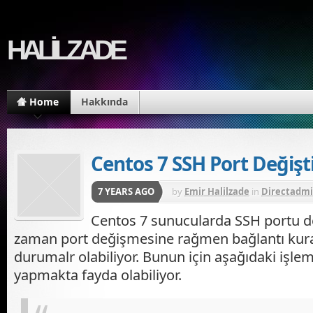
HALİLZADE
Home
Hakkında
Centos 7 SSH Port Değiş
7 YEARS AGO
by
Emir Halilzade
in
Directadm
Plesk
,
WHM - cPanel
Centos 7 sunucularda SSH portu d
zaman port değişmesine rağmen bağlantı ku
durumalr olabiliyor. Bunun için aşağıdaki işlemle
yapmakta fayda olabiliyor.