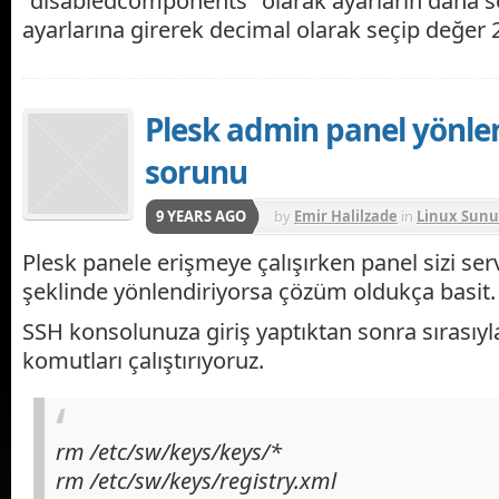
"disabledcomponents" olarak ayarların daha 
ayarlarına girerek decimal olarak seçip değer 2
Plesk admin panel yönl
sorunu
9 YEARS AGO
by
Emir Halilzade
in
Linux Sunu
Plesk panele erişmeye çalışırken panel sizi se
şeklinde yönlendiriyorsa çözüm oldukça basit.
SSH konsolunuza giriş yaptıktan sonra sırasıyl
komutları çalıştırıyoruz.
rm /etc/sw/keys/keys/*
rm /etc/sw/keys/registry.xml