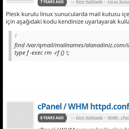
7 YEARS AGO
by
Emir Halilzade
in
Linux Sunu
Plesk kurulu linux sunucularda mail kutusu iç
için aşağıdaki kodu kendinize uyarlayarak kulla
find /var/qmail/mailnames/alanadiniz.com/in
type f -exec rm -rf {} \;
cPanel / WHM httpd.con
8 YEARS AGO
by
Emir Halilzade
in
WHM - cPa