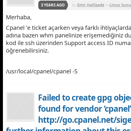
3 YEARS AGO
by
Emir Halilzade
in
Linux Sunu
Merhaba,
Cpanel 'e ticket açarken veya farklı ihtiyaçlar
adına bazen whm panelinize erişemediğiniz d
kod ile ssh üzerinden Support access ID numa
öğrenebilirsiniz.
/usr/local/cpanel/cpanel -S
Failed to create gpg obje
found for vendor ‘cpanel’
http://go.cpanel.net/sige
further information about this er