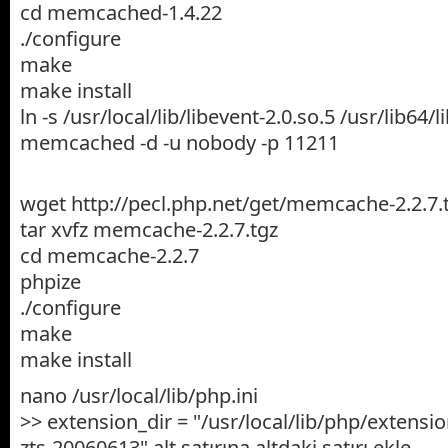
cd memcached-1.4.22
./configure
make
make install
ln -s /usr/local/lib/libevent-2.0.so.5 /usr/lib64/
memcached -d -u nobody -p 11211
wget http://pecl.php.net/get/memcache-2.2.7.
tar xvfz memcache-2.2.7.tgz
cd memcache-2.2.7
phpize
./configure
make
make install
nano /usr/local/lib/php.ini
>> extension_dir = "/usr/local/lib/php/extens
zts-20060613" alt satırına altdaki satırı ekle