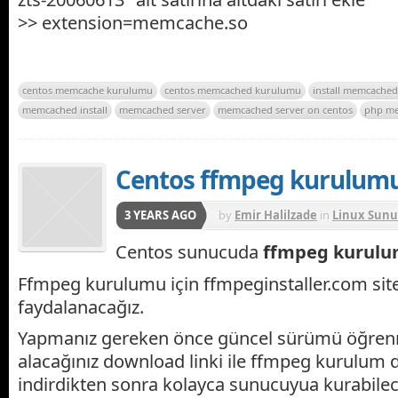
>> extension=memcache.so
centos memcache kurulumu
centos memcached kurulumu
install memcached
memcached install
memcached server
memcached server on centos
php me
Centos ffmpeg kurulum
3 YEARS AGO
by
Emir Halilzade
in
Linux Sunu
cPanel
Centos sunucuda
ffmpeg kurul
Ffmpeg kurulumu için ffmpeginstaller.com sit
faydalanacağız.
Yapmanız gereken önce güncel sürümü öğrenm
alacağınız download linki ile ffmpeg kurulum d
indirdikten sonra kolayca sunucuyua kurabilec