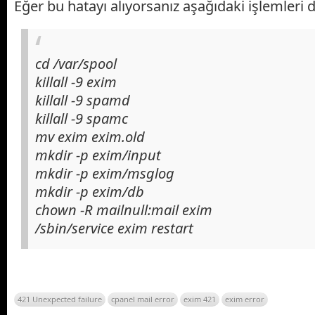
Eğer bu hatayı alıyorsanız aşağıdaki işlemleri d
cd /var/spool
killall -9 exim
killall -9 spamd
killall -9 spamc
mv exim exim.old
mkdir -p exim/input
mkdir -p exim/msglog
mkdir -p exim/db
chown -R mailnull:mail exim
/sbin/service exim restart
421 Unexpected failure
cpanel mail error
exim 421
exim error