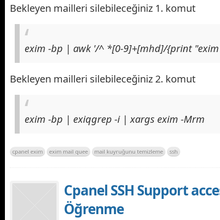
Bekleyen mailleri silebileceğiniz 1. komut
exim -bp | awk '/^ *[0-9]+[mhd]/{print "exim
Bekleyen mailleri silebileceğiniz 2. komut
exim -bp | exiqgrep -i | xargs exim -Mrm
cpanel exim
exim mail quee
mail kuyruğunu temizleme
ssh
Cpanel SSH Support acce
Öğrenme