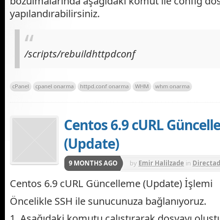
bozulmalarında aşağıdaki komut ile config do
yapılandırabilirsiniz.
/scripts/rebuildhttpdconf
cPanel
cpanel onarma
httpd.conf onarma
WHM
whm onarma
Centos 6.9 cURL Güncel
(Update)
9 MONTHS AGO
by
Emir Halilzade
in
Directa
Plesk
,
WHM - cPanel
Centos 6.9 cURL Güncelleme (Update) İşlemi
Öncelikle SSH ile sunucunuza bağlanıyoruz.
1. Aşağıdaki komutu çalıştırarak dosyayı oluşt