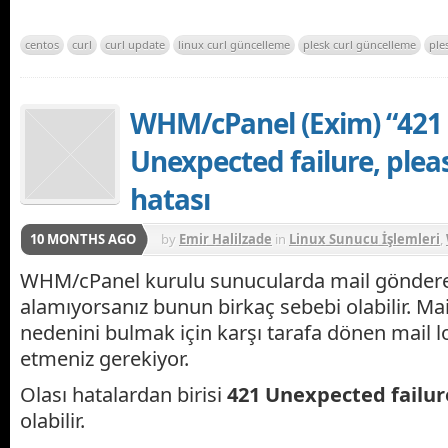
centos
curl
curl update
linux curl güncelleme
plesk curl güncelleme
ple
WHM/cPanel (Exim) “421
Unexpected failure, pleas
hatası
10 MONTHS AGO
by
Emir Halilzade
in
Linux Sunucu İşlemleri
,
WHM/cPanel kurulu sunucularda mail göndereb
alamıyorsanız bunun birkaç sebebi olabilir. M
nedenini bulmak için karşı tarafa dönen mail l
etmeniz gerekiyor.
Olası hatalardan birisi
421 Unexpected failure
olabilir.