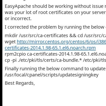
EasyApache should be working without issue
was your lot of root certificates on your serve
or incorrect.
I corrected the problem by running the belo
mkdir /usr/src/ca-certificates && cd /usr/src/ca
wget
http://mirror.centos.org/centos/6/os/i38
certificates-2014.1.98-65.1.el6.noarch.rpm
rpm2cpio ca-certificates-2014.1.98-65.1.el6.n
cp -pi ./etc/pki/tls/certs/ca-bundle.* /etc/pki/tl
Finally running the below command to update 
/usr/local/cpanel/scripts/updatesigningkey
Best Regards,