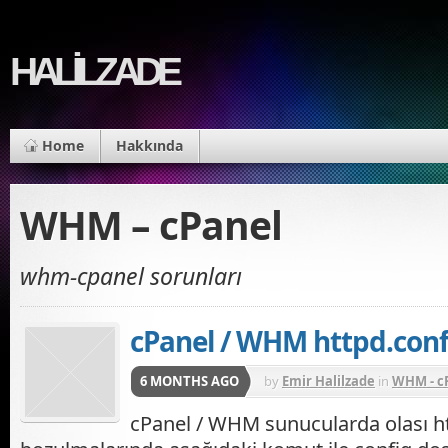
HALİLZADE
Home
Hakkında
WHM – cPanel
whm-cpanel sorunları
cPanel / WHM httpd.con
6 MONTHS AGO
by
Emir Halilzade
in
WHM - c
cPanel / WHM sunucularda olası h