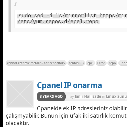
sudo sed 
-
i 
"s/mirrorlist=https/mi
/
etc
/
yum
.
repos
.
d
/
epel
.
repo
cannot retrieve metalink for repository
centos 6.3
epel
Error
repo
upda
Cpanel IP onarma
3 YEARS AGO
by
Emir Halilzade
in
Linux Sunu
Cpanelde ek IP adresleriniz olabili
çalışmyabilir. Bunun için ufak iki satırlık komu
olacaktır.