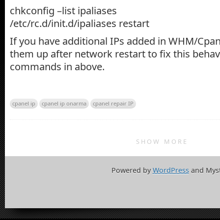
chkconfig –list ipaliases
/etc/rc.d/init.d/ipaliases restart
If you have additional IPs added in WHM/Cpane
them up after network restart to fix this behav
commands in above.
cpanel ip
cpanel ip onarma
cpanel repair IP
SHOW MORE
Powered by
WordPress
and Mys