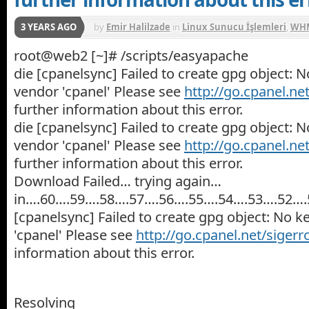
3 YEARS AGO
by
Emir Halilzade
in
Linux Sunucu İşlemleri
,
WHM
root@web2 [~]# /scripts/easyapache
die [cpanelsync] Failed to create gpg object: 
vendor 'cpanel' Please see
http://go.cpanel.ne
further information about this error.
die [cpanelsync] Failed to create gpg object: 
vendor 'cpanel' Please see
http://go.cpanel.ne
further information about this error.
Download Failed… trying again…
in….60….59….58….57….56….55….54….53….52….
[cpanelsync] Failed to create gpg object: No k
'cpanel' Please see
http://go.cpanel.net/sigerr
information about this error.
Resolving