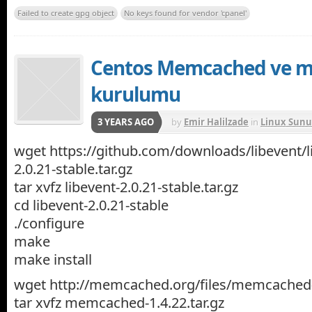
Failed to create gpg object
No keys found for vendor 'cpanel'
Centos Memcached ve 
kurulumu
3 YEARS AGO
by
Emir Halilzade
in
Linux Sunu
wget https://github.com/downloads/libevent/li
2.0.21-stable.tar.gz
tar xvfz libevent-2.0.21-stable.tar.gz
cd libevent-2.0.21-stable
./configure
make
make install
wget http://memcached.org/files/memcached-1
tar xvfz memcached-1.4.22.tar.gz