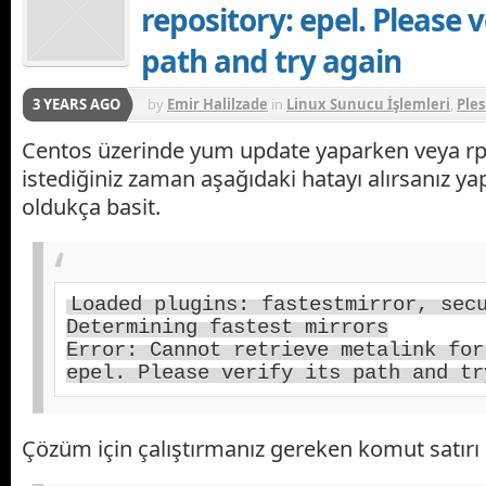
repository: epel. Please ve
path and try again
3 YEARS AGO
by
Emir Halilzade
in
Linux Sunucu İşlemleri
,
Ple
Centos üzerinde yum update yaparken veya 
istediğiniz zaman aşağıdaki hatayı alırsanız 
oldukça basit.
Loaded
 plugins
:
 fastestmirror
,
Determining
Error
:
Cannot
 retrieve metalink 
for
epel
.
Please
 verify its path 
and
tr
Çözüm için çalıştırmanız gereken komut satırı