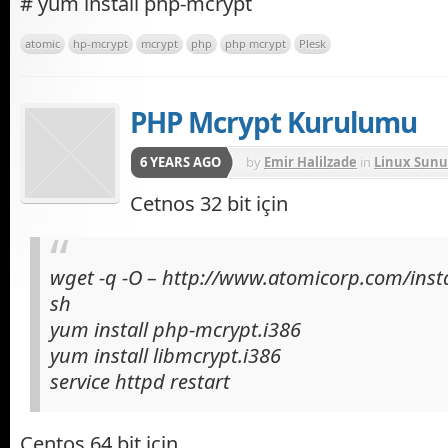
# yum install php-mcrypt
atomic
hp-mcrypt
mcrypt
php
php mcrypt
Plesk
PHP Mcrypt Kurulumu
6 YEARS AGO
by
Emir Halilzade
in
Linux Sunu
Cetnos 32 bit için
wget -q -O – http://www.atomicorp.com/insta
sh
yum install php-mcrypt.i386
yum install libmcrypt.i386
service httpd restart
Centos 64 bit için