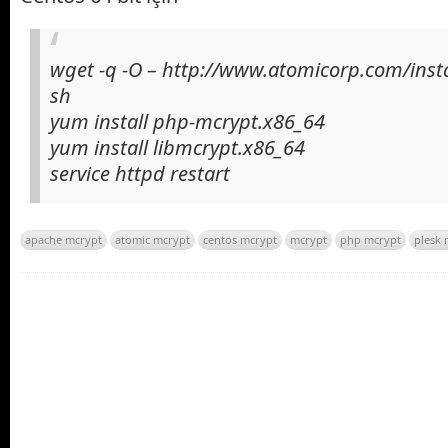
wget -q -O – http://www.atomicorp.com/insta
sh
yum install php-mcrypt.x86_64
yum install libmcrypt.x86_64
service httpd restart
apache mcrypt
atomic mcrypt
centos mcrypt
mcrypt
php mcrypt
plesk 