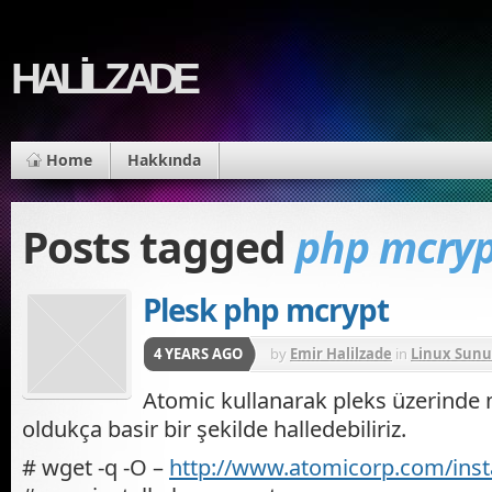
HALİLZADE
Home
Hakkında
Posts tagged
php mcry
Plesk php mcrypt
4 YEARS AGO
by
Emir Halilzade
in
Linux Sunu
Atomic kullanarak pleks üzerind
oldukça basir bir şekilde halledebiliriz.
# wget -q -O –
http://www.atomicorp.com/insta